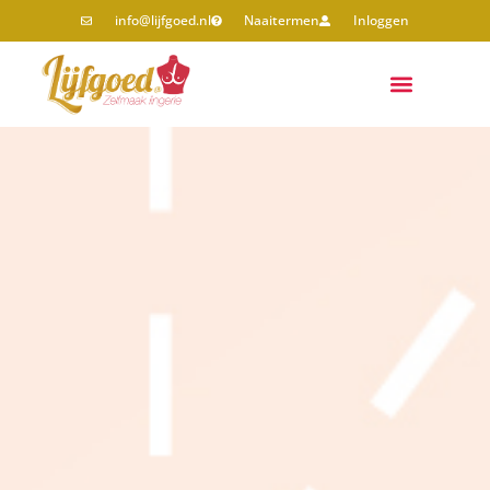
info@lijfgoed.nl
Naaitermen
Inloggen