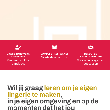
GRATIS HUISWERK
COMPLEET LESPAKKET
BESLOTEN
CONTROLE
FACEBOOKGROEP
Gratis thuisbezorgd
Met persoonlijke
Voor al je vragen en
aandacht
successen
Wil jij graag
leren om je eigen
lingerie te maken
,
in je eigen omgeving en op de
momenten dat het jou