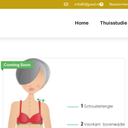
info@lijfgoed.nl
Naaiterme
Home
Thuisstudie
Coming Soon