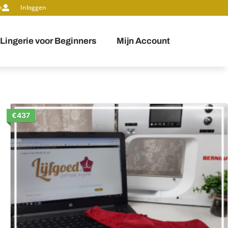
n
Inloggen
 Lingerie voor Beginners
Mijn Account
€437